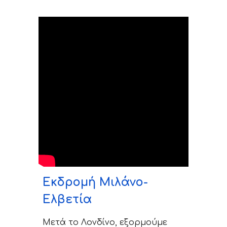
Εκδρομή Μιλάνο-
Ελβετία
Μετά το Λονδίνο,
εξορμούμε