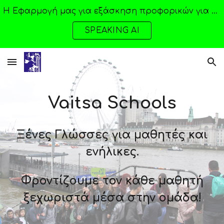
H Εφαρμογή μας για εξάσκηση προφορικών για ολες τις γλώσσες με AI
Skip to main content
Skip to navigation
SPEAKING AI
Vaitsa Schools
Ξένες Γλώσσες για μαθητές και
ενήλικες.
Φροντίζουμε τον κάθε μαθητή
ξεχωριστά μέσα στην ομάδα!